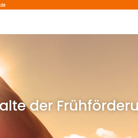
.de
alte der Frühförder