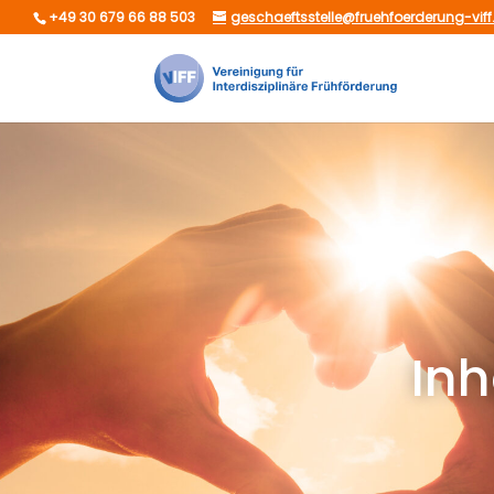
+49 30 679 66 88 503
geschaeftsstelle@fruehfoerderung-viff
Inh