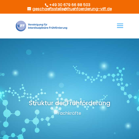
+49 30 679 66 88 503
geschaeftsstelle@fruehfoerderung-viff.de
Struktur der Frühförderung
Fachkräfte