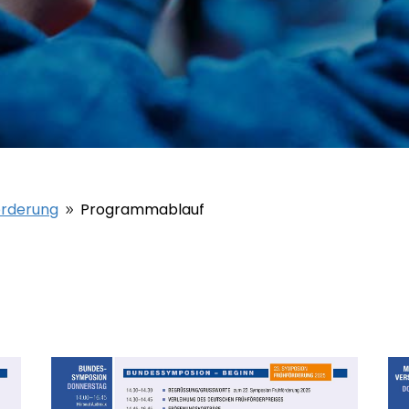
örderung
Programmablauf
9