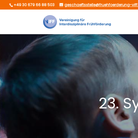
+49 30 679 66 88 503
geschaeftsstelle@fruehfoerderung-viff
23. 