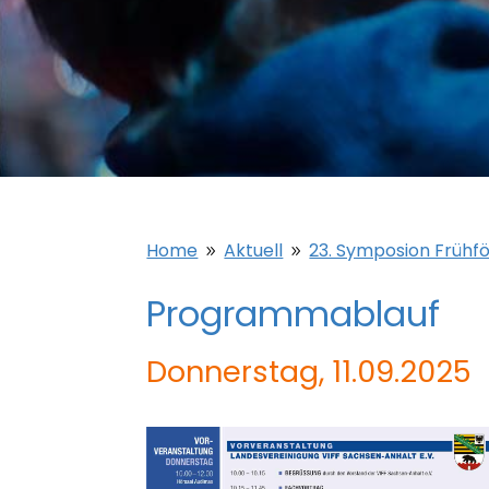
Home
Aktuell
23. Symposion Frühf
9
9
Programmablauf
Donnerstag, 11.09.2025